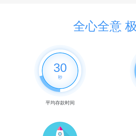
全心全意 
30
秒
平均存款时间