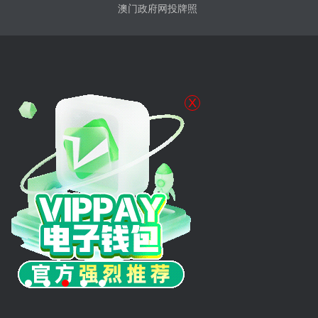
澳门政府网投牌照
X