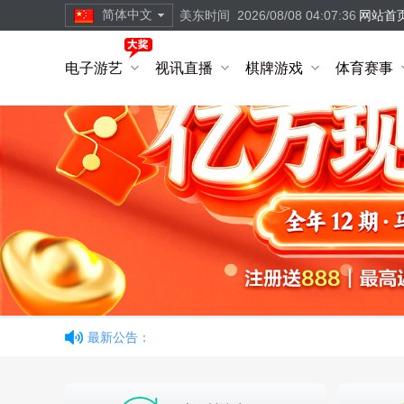
简体中文
美东时间
2026/08/08 04:07:37
网站首
繁體中文
电子游艺
视讯直播
棋牌游戏
体育赛事
简体中文
English
最新公告：