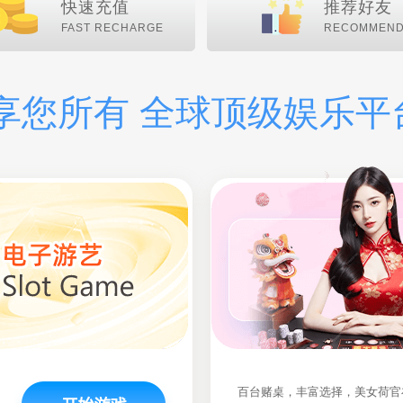
快速充值
推荐好友
FAST RECHARGE
RECOMMEND
享您所有 全球顶级娱乐
百台赌桌，丰富选择，美女荷官