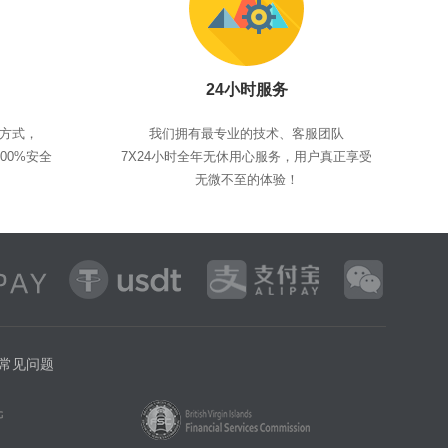
24小时服务
款方式，
我们拥有最专业的技术、客服团队
00%安全
7X24小时全年无休用心服务，用户真正享受
无微不至的体验！
常见问题