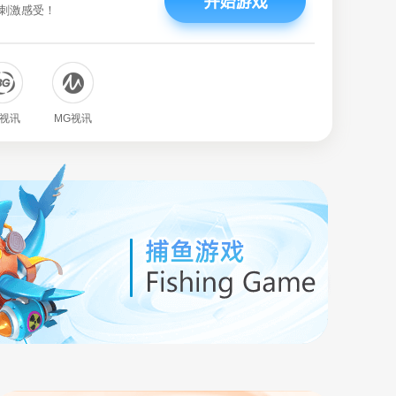
刺激感受！
G视讯
MG视讯