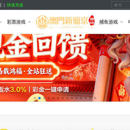
页
|
快速充值
彩票游戏
捕鱼游戏