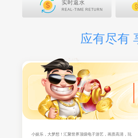
实时返水
REAL-TIME RETURN
应有尽有 
小娱乐，大梦想！汇聚世界顶级电子游艺，画质高清，玩