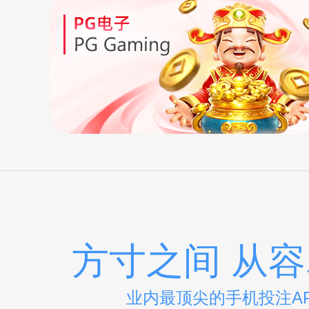
方寸之间 从
业内最顶尖的手机投注A