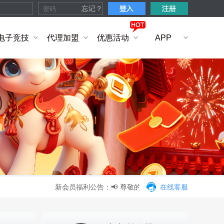
忘记？
电子竞技
代理加盟
优惠活动
APP
新会员福利公告：📢 尊敬的会员： 🚨🚨重磅！重磅！史
在线客服