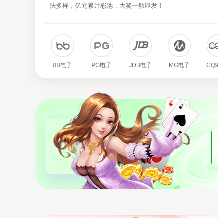
法多样，亿元累计彩池，大奖一触即发！
BB电子
PG电子
JDB电子
MG电子
CQ